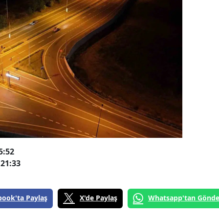
5:52
21:33
book'ta Paylaş
X'de Paylaş
Whatsapp'tan Gönde