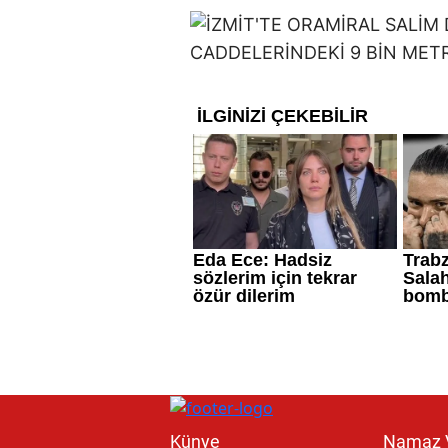
Künye
Namaz V