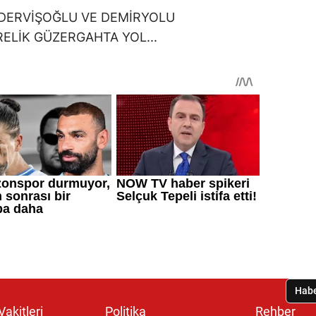
akitleri
Politika
Rehber