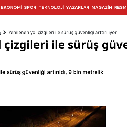
EKONOMİ
SPOR
TEKNOLOJİ
YAZARLAR
MAGAZİN
RESMİ
m
Yenilenen yol çizgileri ile sürüş güvenliği arttırılıyor
 çizgileri ile sürüş güv
 ile sürüş güvenliği artırıldı, 9 bin metrelik