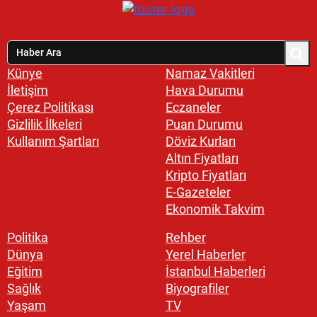
Künye
Namaz Vakitleri
İletişim
Hava Durumu
Çerez Politikası
Eczaneler
Gizlilik İlkeleri
Puan Durumu
Kullanım Şartları
Döviz Kurları
Altın Fiyatları
Kripto Fiyatları
E-Gazeteler
Ekonomik Takvim
Politika
Rehber
Dünya
Yerel Haberler
Eğitim
İstanbul Haberleri
Sağlık
Biyografiler
Yaşam
TV