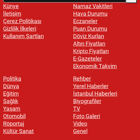
Künye
Namaz Vakitleri
İletişim
Hava Durumu
Çerez Politikası
Eczaneler
Gizlilik İlkeleri
Puan Durumu
Kullanım Şartları
Döviz Kurları
Altın Fiyatları
Kripto Fiyatları
E-Gazeteler
Ekonomik Takvim
Politika
Rehber
Dünya
Yerel Haberler
Eğitim
İstanbul Haberleri
Sağlık
Biyografiler
Yaşam
TV
Otomobil
Foto Galeri
Röportaj
Video
Kültür Sanat
Genel