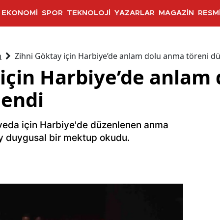
EKONOMİ
SPOR
TEKNOLOJİ
YAZARLAR
MAGAZİN
RESMİ
m
Zihni Göktay için Harbiye’de anlam dolu anma töreni d
 için Harbiye’de anlam
lendi
 veda için Harbiye'de düzenlenen anma
y duygusal bir mektup okudu.