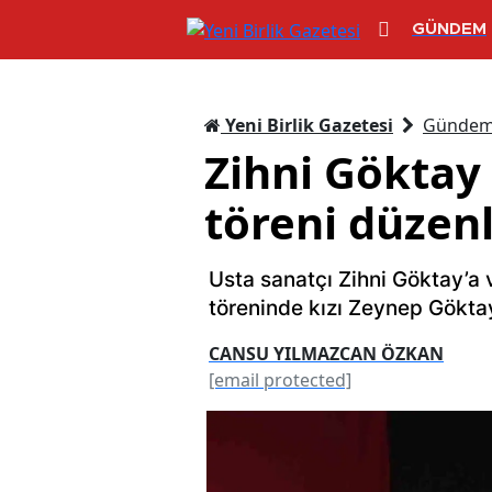
GÜNDEM
Yeni Birlik Gazetesi
Günde
Zihni Göktay
töreni düzen
Usta sanatçı Zihni Göktay’a
töreninde kızı Zeynep Gökta
CANSU YILMAZCAN ÖZKAN
[email protected]