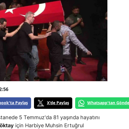
2:56
book'ta Paylaş
X'de Paylaş
Whatsapp'tan Gönde
stanede 5 Temmuz'da 81 yaşında hayatını
Göktay
için Harbiye Muhsin Ertuğrul