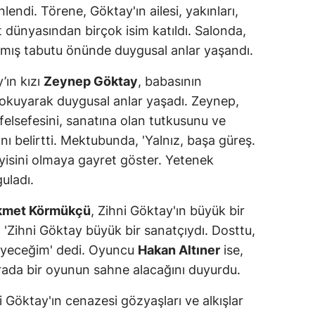
ndi. Törene, Göktay'ın ailesi, yakınları,
t dünyasından birçok isim katıldı. Salonda,
lmış tabutu önünde duygusal anlar yaşandı.
ın kızı
Zeynep Göktay
, babasının
 okuyarak duygusal anlar yaşadı. Zeynep,
lsefesini, sanatına olan tutkusunu ve
ğını belirtti. Mektubunda, 'Yalnız, başa güreş.
yisini olmaya gayret göster. Yetenek
uladı.
kmet Körmükçü
, Zihni Göktay'ın büyük bir
 'Zihni Göktay büyük bir sanatçıydı. Dosttu,
leyeceğim' dedi. Oyuncu
Hakan Altıner
ise,
rada bir oyunun sahne alacağını duyurdu.
 Göktay'ın cenazesi gözyaşları ve alkışlar