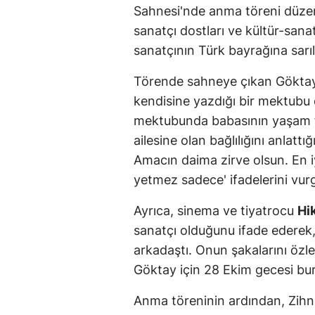
Sahnesi'nde anma töreni düzenle
sanatçı dostları ve kültür-sana
sanatçının Türk bayrağına sarı
Törende sahneye çıkan Göktay’
kendisine yazdığı bir mektubu
mektubunda babasının yaşam fe
ailesine olan bağlılığını anlattı
Amacın daima zirve olsun. En i
yetmez sadece' ifadelerini vurg
Ayrıca, sinema ve tiyatrocu
Hi
sanatçı olduğunu ifade ederek,
arkadaştı. Onun şakalarını öz
Göktay için 28 Ekim gecesi bu
Anma töreninin ardından, Zihni