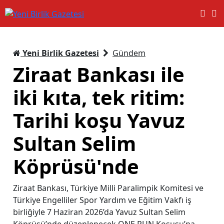
Yeni Birlik Gazetesi
Gündem
Ziraat Bankası ile
iki kıta, tek ritim:
Tarihi koşu Yavuz
Sultan Selim
Köprüsü'nde
Ziraat Bankası, Türkiye Milli Paralimpik Komitesi ve
Türkiye Engelliler Spor Yardım ve Eğitim Vakfı iş
birliğiyle 7 Haziran 2026’da Yavuz Sultan Selim
Köprüsü’nde düzenlenecek ONE RUN Koşusu’na