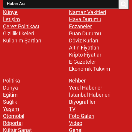
Künye
Namaz Vakitleri
İletişim
Hava Durumu
Çerez Politikası
Eczaneler
Gizlilik İlkeleri
Puan Durumu
Kullanım Şartları
Döviz Kurları
Altın Fiyatları
Kripto Fiyatları
E-Gazeteler
Ekonomik Takvim
Politika
Rehber
Dünya
Yerel Haberler
Eğitim
İstanbul Haberleri
Sağlık
Biyografiler
Yaşam
TV
Otomobil
Foto Galeri
Röportaj
Video
Kültür Sanat
Genel