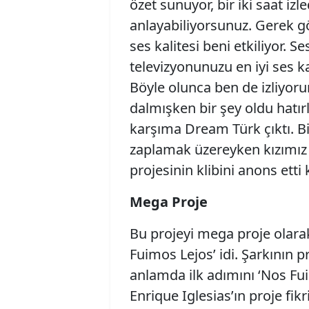
özet sunuyor, bir iki saat iz
anlayabiliyorsunuz. Gerek g
ses kalitesi beni etkiliyor. S
televizyonunuzu en iyi ses k
Böyle olunca ben de izliyor
dalmışken bir şey oldu hatı
karşıma Dream Türk çıktı. B
zaplamak üzereyken kızımız E
projesinin klibini anons etti 
Mega Proje
Bu projeyi mega proje olarak
Fuimos Lejos’ idi. Şarkının p
anlamda ilk adımını ‘Nos Fui
Enrique Iglesias’ın proje fi