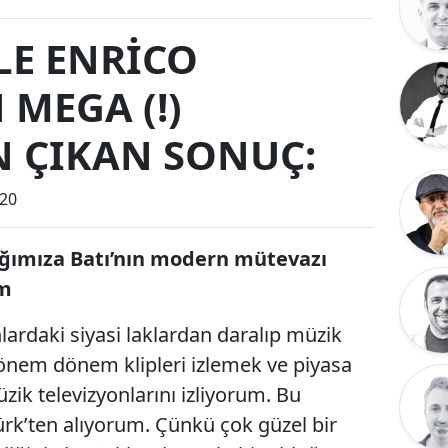
İLE ENRİCO
 MEGA (!)
N ÇIKAN SONUÇ:
:20
ğımıza Batı’nın modern mütevazı
im
ardaki siyasi laklardan daralıp müzik
önem dönem klipleri izlemek ve piyasa
üzik televizyonlarını izliyorum. Bu
ürk’ten alıyorum. Çünkü çok güzel bir