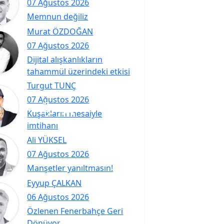
07 Ağustos 2026
Memnun değiliz
Murat ÖZDOĞAN
07 Ağustos 2026
Dijital alışkanlıkların
tahammül üzerindeki etkisi
Turgut TUNÇ
07 Ağustos 2026
Kuşakların mesaiyle
imtihanı
Ali YÜKSEL
07 Ağustos 2026
Manşetler yanıltmasın!
Eyyup ÇALKAN
06 Ağustos 2026
Özlenen Fenerbahçe Geri
Dönüyor