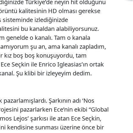
lediğinizde Türkiye’de neyin hit olduğunu
örüntü kalitesinin HD olması gerekse
es sisteminde izlediğinizde
alitesini bu kanaldan alabiliyorsunuz.
um genelde o kanalı. Tam o kanala
rlamıyorum şu an, ama kanalı zapladım,
ir kız boş boş konuşuyordu, tam
ce Seçkin ile Enrico Igleasias’ın ortak
kanal. Şu klibi bir izleyeyim dedim.
 pazarlamışlardı. Şarkının adı ‘Nos
rojesini pazarlarken Ece’nin ekibi “Global
mos Lejos’ şarkısı ile atan Ece Seçkin,
krini kendisine sunması üzerine önce bir