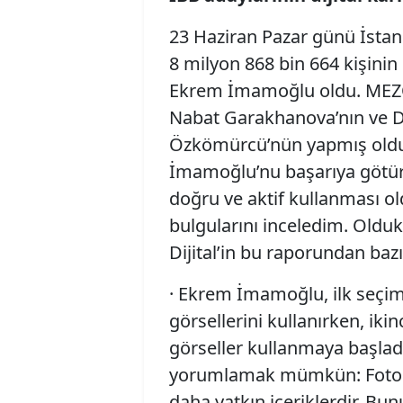
23 Haziran Pazar günü İstan
8 milyon 868 bin 664 kişinin
Ekrem İmamoğlu oldu. MEZO 
Nabat Garakhanova’nın ve D
Özkömürcü’nün yapmış oldu
İmamoğlu’nu başarıya götüre
doğru ve aktif kullanması ol
bulgularını inceledim. Olduk
Dijital’in bu raporundan bazı
· Ekrem İmamoğlu, ilk seçi
görsellerini kullanırken, iki
görseller kullanmaya başladı
yorumlamak mümkün: Fotoğr
daha yatkın içeriklerdir. Bun