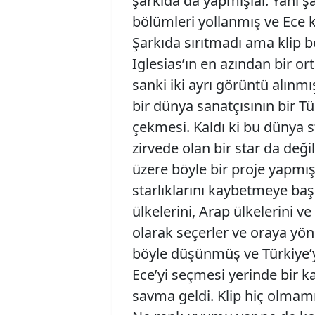
şarkıda da yapmışlar. Yani ş
bölümleri yollanmış ve Ece
Şarkıda sırıtmadı ama klip 
Iglesias’ın en azından bir o
sanki iki ayrı görüntü alınmı
bir dünya sanatçısının bir Tür
çekmesi. Kaldı ki bu dünya st
zirvede olan bir star da deği
üzere böyle bir proje yapmış.
starlıklarını kaybetmeye ba
ülkelerini, Arap ülkelerini v
olarak seçerler ve oraya yön
böyle düşünmüş ve Türkiye’y
Ece’yi seçmesi yerinde bir 
savma geldi. Klip hiç olmam