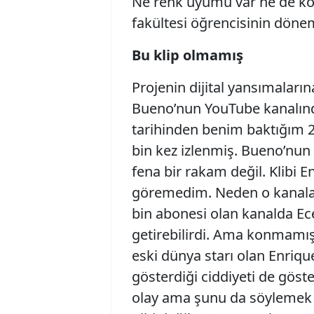
Ne renk uyumu var ne de kon
fakültesi öğrencisinin dönem
Bu klip olmamış
Projenin dijital yansımaları
Bueno’nun YouTube kanalında
tarihinden benim baktığım 2
bin kez izlenmiş. Bueno’nun
fena bir rakam değil. Klibi 
göremedim. Neden o kanal
bin abonesi olan kanalda Ece
getirebilirdi. Ama konmamış 
eski dünya starı olan Enrique
gösterdiği ciddiyeti de göste
olay ama şunu da söylemek i