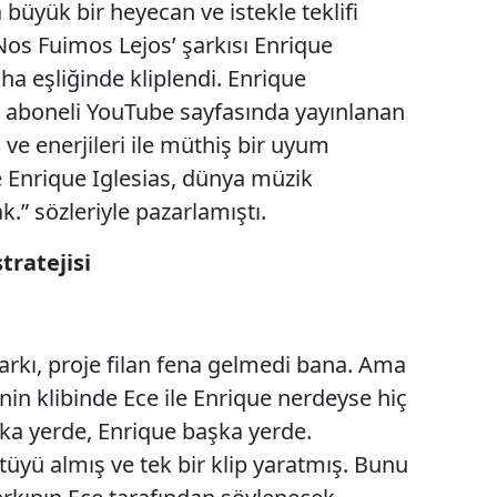
 büyük bir heyecan ve istekle teklifi
 ‘Nos Fuimos Lejos’ şarkısı Enrique
cha eşliğinde kliplendi. Enrique
in aboneli YouTube sayfasında yayınlanan
 ve enerjileri ile müthiş bir uyum
e Enrique Iglesias, dünya müzik
k.” sözleriyle pazarlamıştı.
tratejisi
 şarkı, proje filan fena gelmedi bana. Ama
enin klibinde Ece ile Enrique nerdeyse hiç
ka yerde, Enrique başka yerde.
üyü almış ve tek bir klip yaratmış. Bunu