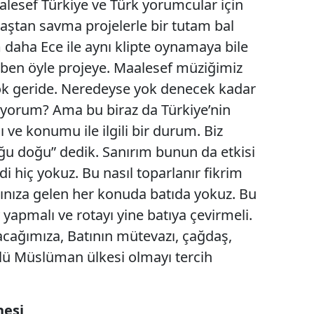
aalesef Türkiye ve Türk yorumcular için
aştan savma projelerle bir tutam bal
daha Ece ile aynı klipte oynamaya bile
ben öyle projeye. Maalesef müziğimiz
k geride. Neredeyse yok denecek kadar
miyorum? Ama bu biraz da Türkiye’nin
jı ve konumu ile ilgili bir durum. Biz
ğu doğu” dedik. Sanırım bunun da etkisi
di hiç yokuz. Bu nasıl toparlanır fikrim
ınıza gelen her konuda batıda yokuz. Bu
yapmalı ve rotayı yine batıya çevirmeli.
cağımıza, Batının mütevazı, çağdaş,
çlü Müslüman ülkesi olmayı tercih
nesi