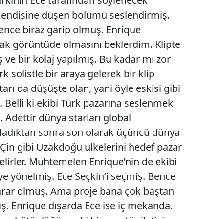
arkının Ece tarafından söylenecek
 kendisine düşen bölümü seslendirmiş.
bence biraz garip olmuş. Enrique
rtak görüntüde olmasını beklerdim. Klipte
ş ve bir kolaj yapılmış. Bu kadar mı zor
k solistle bir araya gelerek bir klip
arı da düşüşte olan, yani öyle eskisi gibi
l. Belli ki ekibi Türk pazarına seslenmek
 Adettir dünya starları global
şladıktan sonra son olarak üçüncü dünya
e Çin gibi Uzakdoğu ülkelerini hedef pazar
elirler. Muhtemelen Enrique’nin de ekibi
e yönelmiş. Ece Seçkin’i seçmiş. Bence
karar olmuş. Ama proje bana çok baştan
ış. Enrique dışarda Ece ise iç mekanda.