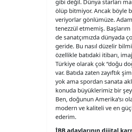
gibi değil. Dünya starları m
ölüp bitmiyor. Ancak böyle b
veriyorlar gönlümüze. Adam 
tenezzül etmemiş. Başlarım 
de sanatçımızda dünyada ço
geride. Bu nasıl düzelir bil
özellikle batıdaki itibarı, ima
Türkiye olarak çok “doğu do
var. Batıda zaten zayıftık şim
yok ama spordan sanata akl
konuda büyüklerimiz bir şey 
Ben, doğunun Amerika’sı ola
modern ve kaliteli ve en gü
ederim.
İBB adaylarının dijital kar