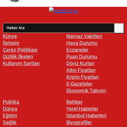
Künye
Namaz Vakitleri
İletişim
Hava Durumu
Çerez Politikası
Eczaneler
Gizlilik İlkeleri
Puan Durumu
Kullanım Şartları
Döviz Kurları
Altın Fiyatları
Kripto Fiyatları
E-Gazeteler
Ekonomik Takvim
Politika
Rehber
Dünya
Yerel Haberler
Eğitim
İstanbul Haberleri
Sağlık
Biyografiler