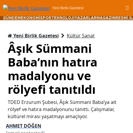
Yeni Birlik Gazetesi
GÜNDEM
EKONOMİ
SPOR
TEKNOLOJİ
YAZARLAR
MAGAZİN
RESMİ İ
Yeni Birlik Gazetesi
Kültür Sanat
Âşık Sümmani
Baba’nın hatıra
madalyonu ve
rölyefi tanıtıldı
TDED Erzurum Şubesi, Âşık Sümmani Baba’ya ait
rölyef ve hatıra madalyonunu tanıttı. Çalışmalar,
kültürel mirası yaşatmayı amaçlıyor.
AHMET DÖĞEN
[email protected]