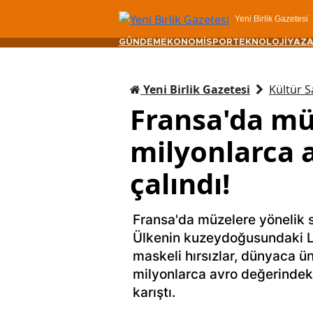
Yeni Birlik Gazetesi
GÜNDEM
EKONOMİ
SPOR
TEKNOLOJİ
YAZA
Yeni Birlik Gazetesi
Kültür S
Fransa'da mü
milyonlarca 
çalındı!
Fransa'da müzelere yönelik s
Ülkenin kuzeydoğusundaki La
maskeli hırsızlar, dünyaca ün
milyonlarca avro değerindeki
karıştı.