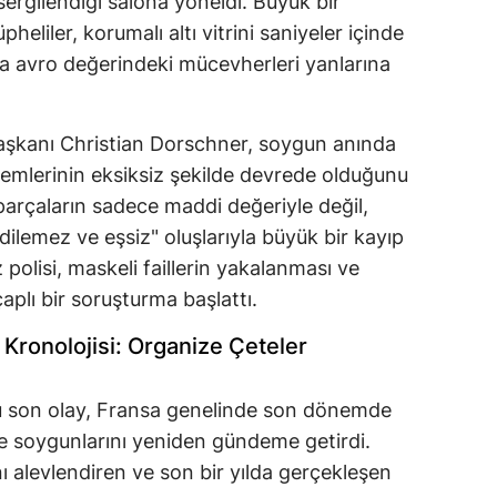
sergilendiği salona yöneldi. Büyük bir
heliler, korumalı altı vitrini saniyeler içinde
 avro değerindeki mücevherleri yanlarına
şkanı Christian Dorschner, soygun anında
emlerinin eksiksiz şekilde devrede olduğunu
parçaların sadece maddi değeriyle değil,
dilemez ve eşsiz" oluşlarıyla büyük bir kayıp
z polisi, maskeli faillerin yakalanması ve
aplı bir soruşturma başlattı.
Kronolojisi: Organize Çeteler
u son olay, Fransa genelinde son dönemde
 soygunlarını yeniden gündeme getirdi.
nı alevlendiren ve son bir yılda gerçekleşen