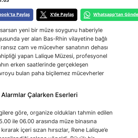
book'ta Paylaş
X'de Paylaş
Whatsapp'tan Gönde
 sarsan yeni bir müze soygunu haberiyle
usunda yer alan Bas-Rhin vilayetine bağlı
ransız cam ve mücevher sanatının dehası
ahipliği yapan Lalique Müzesi, profesyonel
ahın erken saatlerinde gerçekleşen
avroyu bulan paha biçilemez mücevherler
 Alarmlar Çalarken Eserleri
gilere göre, organize oldukları tahmin edilen
 05.00 ile 06.00 arasında müze binasına
kırarak içeri sızan hırsızlar, Rene Lalique’e