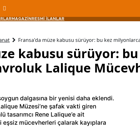
RLAR
MAGAZİN
RESMİ İLANLAR
anat
Fransa'da müze kabusu sürüyor: bu kez milyonlarca 
ze kabusu sürüyor: bu
avroluk Lalique Mücevh
oygun dalgasına bir yenisi daha eklendi.
lique Müzesi’ne şafak vakti giren
lü tasarımcı Rene Lalique’e ait
 eşsiz mücevherleri çalarak kayıplara