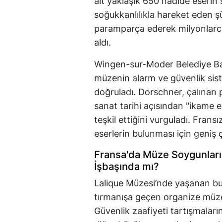
ait yaklaşık 650 nadide eserin 
soğukkanlılıkla hareket eden şüp
paramparça ederek milyonlarca
aldı.
Wingen-sur-Moder Belediye Ba
müzenin alarm ve güvenlik sist
doğruladı. Dorschner, çalınan 
sanat tarihi açısından "ikame e
teşkil ettiğini vurguladı. Fransı
eserlerin bulunması için geniş ç
Fransa'da Müze Soygunları 
İşbaşında mı?
Lalique Müzesi’nde yaşanan b
tırmanışa geçen organize müze
Güvenlik zaafiyeti tartışmaları