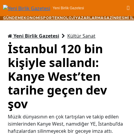
Yeni Birlik Gazetesi
GÜNDEM
EKONOMİ
SPOR
TEKNOLOJİ
YAZARLAR
MAGAZİN
RESMİ İ
Yeni Birlik Gazetesi
Kültür Sanat
İstanbul 120 bin
kişiyle sallandı:
Kanye West’ten
tarihe geçen dev
şov
Müzik dünyasının en çok tartışılan ve takip edilen
isimlerinden Kanye West, namıdiğer YE, İstanbul’da
hafızalardan silinmeyecek bir geceye imza attı.