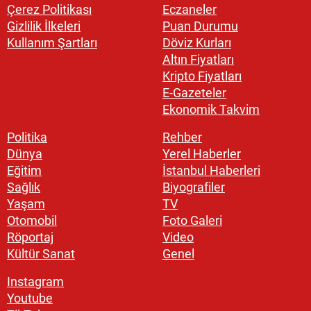
Çerez Politikası
Eczaneler
Gizlilik İlkeleri
Puan Durumu
Kullanım Şartları
Döviz Kurları
Altın Fiyatları
Kripto Fiyatları
E-Gazeteler
Ekonomik Takvim
Politika
Rehber
Dünya
Yerel Haberler
Eğitim
İstanbul Haberleri
Sağlık
Biyografiler
Yaşam
TV
Otomobil
Foto Galeri
Röportaj
Video
Kültür Sanat
Genel
Instagram
Youtube