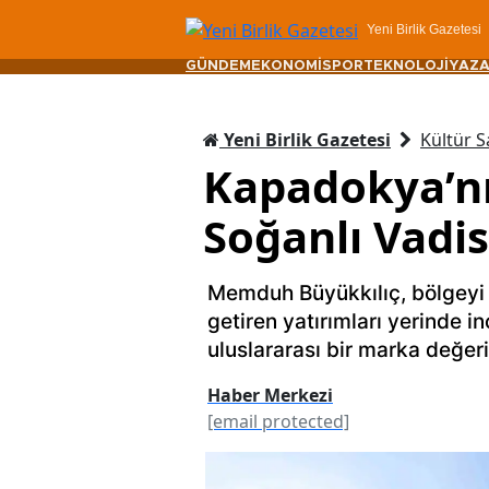
Yeni Birlik Gazetesi
GÜNDEM
EKONOMİ
SPOR
TEKNOLOJİ
YAZA
Yeni Birlik Gazetesi
Kültür S
Kapadokya’nın
Soğanlı Vadis
Memduh Büyükkılıç, bölgeyi 
getiren yatırımları yerinde in
uluslararası bir marka değe
Haber Merkezi
[email protected]