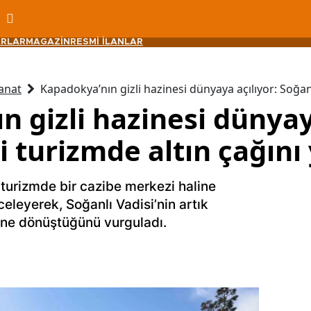
RLAR
MAGAZİN
RESMİ İLANLAR
anat
Kapadokya’nın gizli hazinesi dünyaya açılıyor: Soğanl
 gizli hazinesi dünyay
i turizmde altın çağını
turizmde bir cazibe merkezi haline
celeyerek, Soğanlı Vadisi’nin artık
rine dönüştüğünü vurguladı.