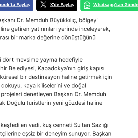
book'ta Paylaş
X'de Paylaş
Whatsapp'tan Gönde
aşkanı Dr. Memduh Büyükkılıç, bölgeyi
ine getiren yatırımları yerinde inceleyerek,
ararası bir marka değerine dönüştüğünü
ini dört mevsime yayma hedefiyle
ir Belediyesi, Kapadokya’nın giriş kapısı
küresel bir destinasyon haline getirmek için
i dokuyu, kaya kiliselerini ve doğal
an projeleri denetleyen Başkan Dr. Memduh
zak Doğulu turistlerin yeni gözdesi haline
eşfedilen vadi, kuş cenneti Sultan Sazlığı
tçilerine eşsiz bir deneyim sunuyor. Başkan