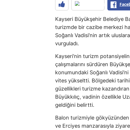
Face
Kayseri Büyükşehir Belediye B
turizmde bir cazibe merkezi hal
Soğanlı Vadisi’nin artık ulusl
vurguladı.
Kayseri’nin turizm potansiyel
çalışmalarını sürdüren Büyükşeh
konumundaki Soğanlı Vadisi’ni 
vites yükseltti. Bölgedeki tarih
güzellikleri turizme kazandır
Büyükkılıç, vadinin özellikle U
geldiğini belirtti.
Balon turizmiyle gökyüzünden k
ve Erciyes manzarasıyla ziyare