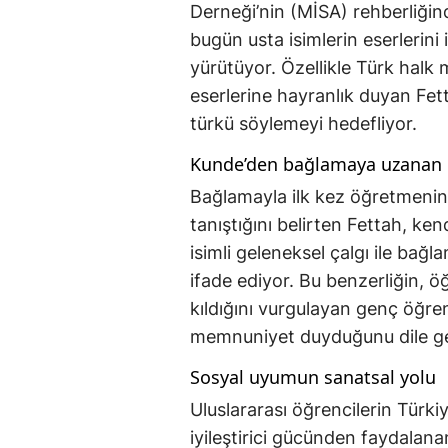
Derneği’nin (MİSA) rehberliği
bugün usta isimlerin eserlerini
yürütüyor. Özellikle Türk halk 
eserlerine hayranlık duyan Fet
türkü söylemeyi hedefliyor.
Kunde’den bağlamaya uzanan 
Bağlamayla ilk kez öğretmenini
tanıştığını belirten Fettah, ke
isimli geleneksel çalgı ile bağ
ifade ediyor. Bu benzerliğin, ö
kıldığını vurgulayan genç öğr
memnuniyet duyduğunu dile get
Sosyal uyumun sanatsal yolu
Uluslararası öğrencilerin Türk
iyileştirici gücünden faydalan