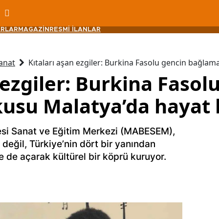
RLAR
MAGAZİN
RESMİ İLANLAR
anat
Kıtaları aşan ezgiler: Burkina Fasolu gencin bağla
 ezgiler: Burkina Fasol
usu Malatya’da hayat 
esi Sanat ve Eğitim Merkezi (MABESEM),
 değil, Türkiye’nin dört bir yanından
e de açarak kültürel bir köprü kuruyor.