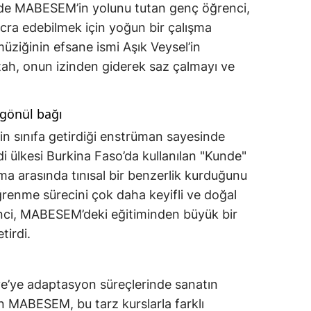
nde MABESEM’in yolunu tutan genç öğrenci,
 icra edebilmek için yoğun bir çalışma
müziğinin efsane ismi Aşık Veysel’in
tah, onun izinden giderek saz çalmayı ve
gönül bağı
n sınıfa getirdiği enstrüman sayesinde
ndi ülkesi Burkina Faso’da kullanılan "Kunde"
lama arasında tınısal bir benzerlik kurduğunu
ğrenme sürecini çok daha keyifli ve doğal
enci, MABESEM’deki eğitiminden büyük bir
irdi.
iye’ye adaptasyon süreçlerinde sanatın
an MABESEM, bu tarz kurslarla farklı