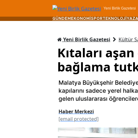
Yeni Birlik Gazetesi
GÜNDEM
EKONOMİ
SPOR
TEKNOLOJİ
YAZA
Yeni Birlik Gazetesi
Kültür S
Kıtaları aşan
bağlama tutk
Malatya Büyükşehir Belediy
kapılarını sadece yerel halka
gelen uluslararası öğrenciler
Haber Merkezi
[email protected]