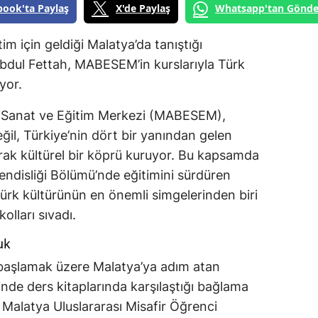
book'ta Paylaş
X'de Paylaş
Whatsapp'tan Gönde
im için geldiği Malatya’da tanıştığı
dul Fettah, MABESEM’in kurslarıyla Türk
yor.
i Sanat ve Eğitim Merkezi (MABESEM),
eğil, Türkiye’nin dört bir yanından gelen
arak kültürel bir köprü kuruyor. Bu kapsamda
ndisliği Bölümü’nde eğitimini sürdüren
ürk kültürünün en önemli simgelerinden biri
lları sıvadı.
uk
a başlamak üzere Malatya’ya adım atan
de ders kitaplarında karşılaştığı bağlama
 Malatya Uluslararası Misafir Öğrenci