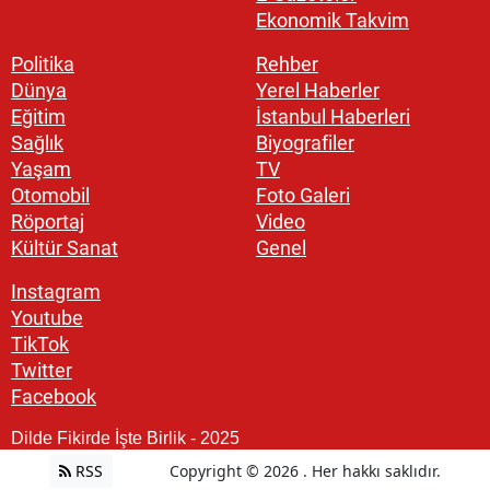
Ekonomik Takvim
Politika
Rehber
Dünya
Yerel Haberler
Eğitim
İstanbul Haberleri
Sağlık
Biyografiler
Yaşam
TV
Otomobil
Foto Galeri
Röportaj
Video
Kültür Sanat
Genel
Instagram
Youtube
TikTok
Twitter
Facebook
Dilde Fikirde İşte Birlik - 2025
RSS
Copyright © 2026 . Her hakkı saklıdır.