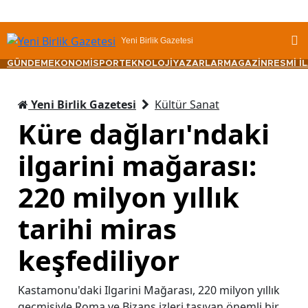
Yeni Birlik Gazetesi
GÜNDEM
EKONOMİ
SPOR
TEKNOLOJİ
YAZARLAR
MAGAZİN
RESMİ İ
Yeni Birlik Gazetesi
Kültür Sanat
Küre dağları'ndaki
ilgarini mağarası:
220 milyon yıllık
tarihi miras
keşfediliyor
Kastamonu'daki Ilgarini Mağarası, 220 milyon yıllık
geçmişiyle Roma ve Bizans izleri taşıyan önemli bir