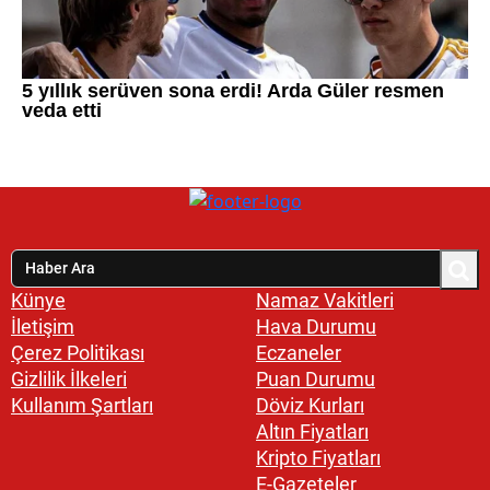
Künye
Namaz Vakitleri
İletişim
Hava Durumu
Çerez Politikası
Eczaneler
Gizlilik İlkeleri
Puan Durumu
Kullanım Şartları
Döviz Kurları
Altın Fiyatları
Kripto Fiyatları
E-Gazeteler