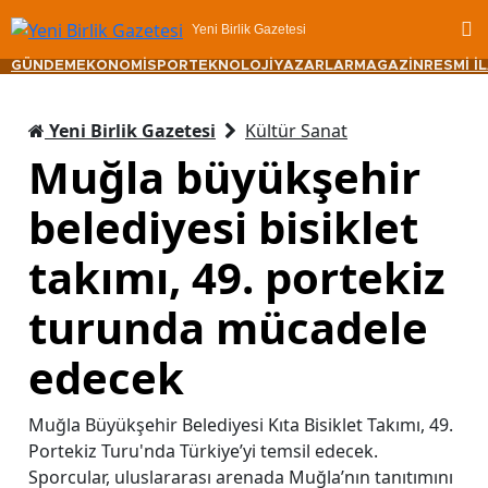
Yeni Birlik Gazetesi
GÜNDEM
EKONOMİ
SPOR
TEKNOLOJİ
YAZARLAR
MAGAZİN
RESMİ İ
Yeni Birlik Gazetesi
Kültür Sanat
Muğla büyükşehir
belediyesi bisiklet
takımı, 49. portekiz
turunda mücadele
edecek
Muğla Büyükşehir Belediyesi Kıta Bisiklet Takımı, 49.
Portekiz Turu'nda Türkiye’yi temsil edecek.
Sporcular, uluslararası arenada Muğla’nın tanıtımını