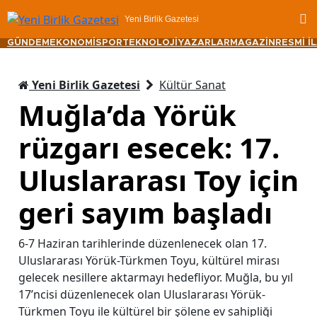
Yeni Birlik Gazetesi
GÜNDEM
EKONOMİ
SPOR
TEKNOLOJİ
YAZARLAR
MAGAZİN
RESMİ İ
Yeni Birlik Gazetesi
Kültür Sanat
Muğla’da Yörük
rüzgarı esecek: 17.
Uluslararası Toy için
geri sayım başladı
6-7 Haziran tarihlerinde düzenlenecek olan 17.
Uluslararası Yörük-Türkmen Toyu, kültürel mirası
gelecek nesillere aktarmayı hedefliyor. Muğla, bu yıl
17’ncisi düzenlenecek olan Uluslararası Yörük-
Türkmen Toyu ile kültürel bir şölene ev sahipliği