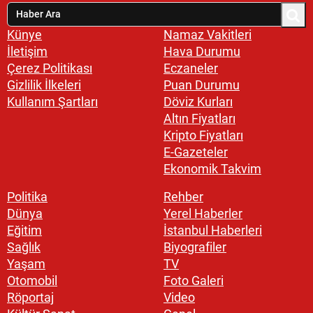
Künye
Namaz Vakitleri
İletişim
Hava Durumu
Çerez Politikası
Eczaneler
Gizlilik İlkeleri
Puan Durumu
Kullanım Şartları
Döviz Kurları
Altın Fiyatları
Kripto Fiyatları
E-Gazeteler
Ekonomik Takvim
Politika
Rehber
Dünya
Yerel Haberler
Eğitim
İstanbul Haberleri
Sağlık
Biyografiler
Yaşam
TV
Otomobil
Foto Galeri
Röportaj
Video