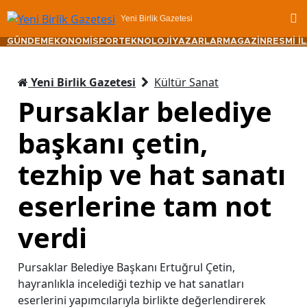
Yeni Birlik Gazetesi
GÜNDEM
EKONOMİ
SPOR
TEKNOLOJİ
YAZARLAR
MAGAZİN
RESMİ İ
Yeni Birlik Gazetesi
Kültür Sanat
Pursaklar belediye
başkanı çetin,
tezhip ve hat sanatı
eserlerine tam not
verdi
Pursaklar Belediye Başkanı Ertuğrul Çetin,
hayranlıkla incelediği tezhip ve hat sanatları
eserlerini yapımcılarıyla birlikte değerlendirerek