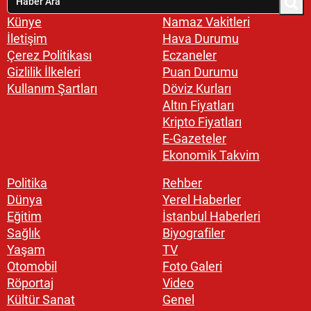
Künye
Namaz Vakitleri
İletişim
Hava Durumu
Çerez Politikası
Eczaneler
Gizlilik İlkeleri
Puan Durumu
Kullanım Şartları
Döviz Kurları
Altın Fiyatları
Kripto Fiyatları
E-Gazeteler
Ekonomik Takvim
Politika
Rehber
Dünya
Yerel Haberler
Eğitim
İstanbul Haberleri
Sağlık
Biyografiler
Yaşam
TV
Otomobil
Foto Galeri
Röportaj
Video
Kültür Sanat
Genel