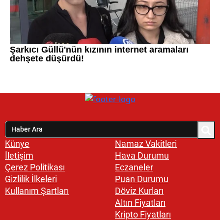
Künye
Namaz Vakitleri
İletişim
Hava Durumu
Çerez Politikası
Eczaneler
Gizlilik İlkeleri
Puan Durumu
Kullanım Şartları
Döviz Kurları
Altın Fiyatları
Kripto Fiyatları