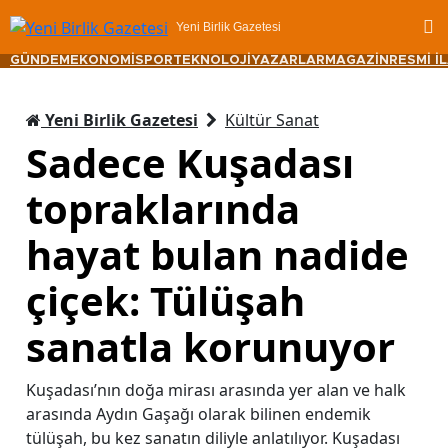
Yeni Birlik Gazetesi
GÜNDEM
EKONOMİ
SPOR
TEKNOLOJİ
YAZARLAR
MAGAZİN
RESMİ İ
Yeni Birlik Gazetesi
Kültür Sanat
Sadece Kuşadası
topraklarında
hayat bulan nadide
çiçek: Tülüşah
sanatla korunuyor
Kuşadası’nın doğa mirası arasında yer alan ve halk
arasında Aydın Gaşağı olarak bilinen endemik
tülüşah, bu kez sanatın diliyle anlatılıyor. Kuşadası