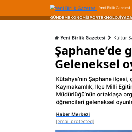
Yeni Birlik Gazetesi
GÜNDEM
EKONOMİ
SPOR
TEKNOLOJİ
YAZA
Yeni Birlik Gazetesi
Kültür S
Şaphane’de g
Geleneksel o
Kütahya’nın Şaphane ilçesi, 
Kaymakamlık, İlçe Milli Eğit
Müdürlüğü’nün ortaklaşa orga
öğrencileri geleneksel oyunla
Haber Merkezi
[email protected]