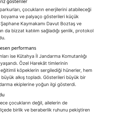
iz gösteriler
arkurları, çocukların enerjilerini atabileceği
z boyama ve palyaço gösterileri küçük
dü. Şaphane Kaymakamı Davut Boztaş ve
n da bizzat katılım sağladığı şenlik, protokol
du.
kesen performans
ları ise Kütahya İl Jandarma Komutanlığı
 yaşandı. Özel Harekât timlerinin
 eğitimli köpeklerin sergilediği hünerler, hem
üyük alkış topladı. Gösterileri büyük bir
ndarma ekiplerine yoğun ilgi gösterdi.
ldu
ece çocukların değil, ailelerin de
lçede birlik ve beraberlik ruhunu pekiştiren