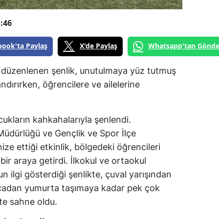
:46
book'ta Paylaş
X'de Paylaş
Whatsapp'tan Gönde
 düzenlenen şenlik, unutulmaya yüz tutmuş
dırırken, öğrencilere ve ailelerine
cukların kahkahalarıyla şenlendi.
 Müdürlüğü ve Gençlik ve Spor İlçe
e ettiği etkinlik, bölgedeki öğrencileri
bir araya getirdi. İlkokul ve ortaokul
n ilgi gösterdiği şenlikte, çuval yarışından
cadan yumurta taşımaya kadar pek çok
ete sahne oldu.