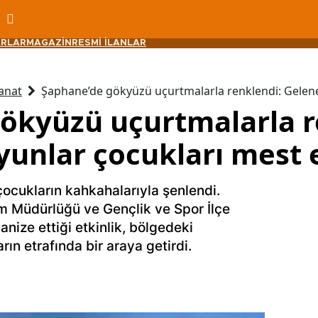
RLAR
MAGAZİN
RESMİ İLANLAR
anat
Şaphane’de gökyüzü uçurtmalarla renklendi: Gelenek
ökyüzü uçurtmalarla r
yunlar çocukları mest e
çocukların kahkahalarıyla şenlendi.
im Müdürlüğü ve Gençlik ve Spor İlçe
nize ettiği etkinlik, bölgedeki
rın etrafında bir araya getirdi.