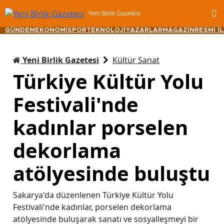
Yeni Birlik Gazetesi
GÜNDEM
EKONOMİ
SPOR
TEKNOLOJİ
YAZARLAR
MAGAZİN
RESMİ İ
Yeni Birlik Gazetesi
Kültür Sanat
Türkiye Kültür Yolu
Festivali'nde
kadınlar porselen
dekorlama
atölyesinde buluştu
Sakarya'da düzenlenen Türkiye Kültür Yolu
Festivali'nde kadınlar, porselen dekorlama
atölyesinde buluşarak sanatı ve sosyalleşmeyi bir