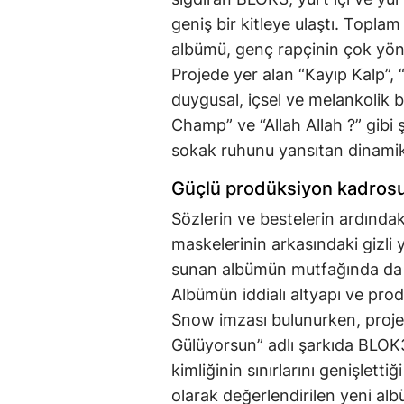
geniş bir kitleye ulaştı. Topla
albümü, genç rapçinin çok yönl
Projede yer alan “Kayıp Kalp”, 
duygusal, içsel ve melankolik 
Champ” ve “Allah Allah ?” gibi 
sokak ruhunu yansıtan dinamik 
Güçlü prodüksiyon kadrosu
Sözlerin ve bestelerin ardında
maskelerinin arkasındaki gizli
sunan albümün mutfağında da se
Albümün iddialı altyapı ve pro
Snow imzası bulunurken, proje
Gülüyorsun” adlı şarkıda BLOK3
kimliğinin sınırlarını genişlett
olarak değerlendirilen yeni alb