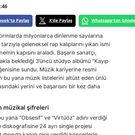
:46
book'ta Paylaş
X'de Paylaş
Whatsapp'tan Gönde
formlarda milyonlarca dinlenme sayılarına
arzıyla geleneksel rap kalıplarını yıkan ismi
emin kapısını araladı. Başarılı sanatçı,
akla beklediği 3’üncü stüdyo albümü “Kayıp
ğenisine sundu. Müzik kariyerine resmi
n bu yana müzik listelerini altüst eden ünlü
asındaki yerini ve başarısını bir kez daha
müzikal şifreleri
u yana “Obsesif” ve “Virtüöz” adını verdiği
 diskografisine 24 ayrı single projesi
t dışında kapalı gişe verdiği konserlerle