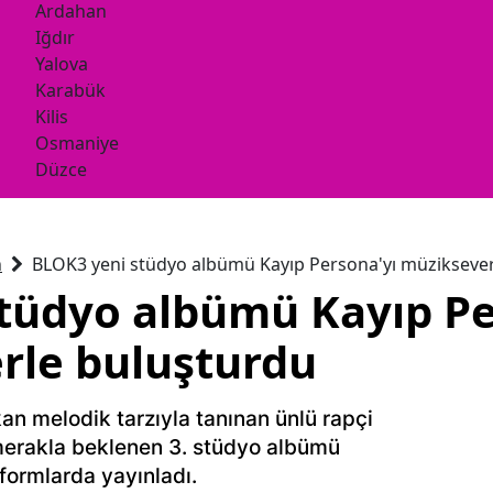
Ardahan
Iğdır
Yalova
Karabük
Kilis
Osmaniye
Düzce
n
BLOK3 yeni stüdyo albümü Kayıp Persona'yı müziksever
tüdyo albümü Kayıp Pe
rle buluşturdu
kan melodik tarzıyla tanınan ünlü rapçi
merakla beklenen 3. stüdyo albümü
tformlarda yayınladı.