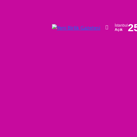
2
İstanbul
Açık