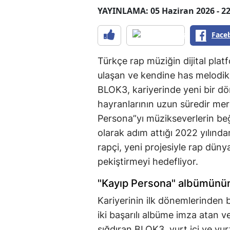
YAYINLAMA: 05 Haziran 2026 - 22
Face
Türkçe rap müziğin dijital plat
ulaşan ve kendine has melodik t
BLOK3, kariyerinde yeni bir dön
hayranlarının uzun süredir mer
Persona”yı müzikseverlerin be
olarak adım attığı 2022 yılında
rapçi, yeni projesiyle rap düny
pekiştirmeyi hedefliyor.
"Kayıp Persona" albümünün 
Kariyerinin ilk dönemlerinden b
iki başarılı albüme imza atan ve
sığdıran BLOK3, yurt içi ve yur