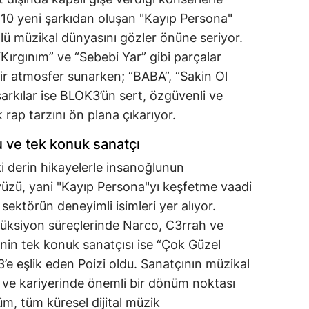
m 10 yeni şarkıdan oluşan "Kayıp Persona"
ü müzikal dünyasını gözler önüne seriyor.
“Kırgınım” ve “Sebebi Yar” gibi parçalar
bir atmosfer sunarken; “BABA”, “Sakin Ol
şarkılar ise BLOK3’ün sert, özgüvenli ve
rap tarzını ön plana çıkarıyor.
 ve tek konuk sanatçı
ki derin hikayelerle insanoğlunun
 yüzü, yani "Kayıp Persona"yı keşfetme vaadi
ktörün deneyimli isimleri yer alıyor.
düksiyon süreçlerinde Narco, C3rrah ve
nin tek konuk sanatçısı ise “Çok Güzel
’e eşlik eden Poizi oldu. Sanatçının müzikal
iği ve kariyerinde önemli bir dönüm noktası
üm, tüm küresel dijital müzik