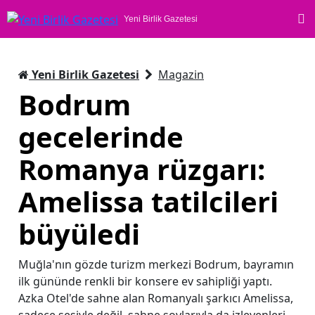
Yeni Birlik Gazetesi
Yeni Birlik Gazetesi
Magazin
Bodrum
gecelerinde
Romanya rüzgarı:
Amelissa tatilcileri
büyüledi
Muğla'nın gözde turizm merkezi Bodrum, bayramın
ilk gününde renkli bir konsere ev sahipliği yaptı.
Azka Otel'de sahne alan Romanyalı şarkıcı Amelissa,
sadece sesiyle değil, sahne şovlarıyla da izleyenleri