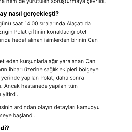
ına hem de yürütülen soruşturmaya çevrildi.
ay nasıl gerçekleşti?
günü saat 14.00 sıralarında Alaçatı'da
ngin Polat çiftinin konakladığı otel
ırıda hedef alınan isimlerden birinin Can
bet eden kurşunlarla ağır yaralanan Can
rın ihbarı üzerine sağlık ekipleri bölgeye
y yerinde yapılan Polat, daha sonra
dı. Ancak hastanede yapılan tüm
yitirdi.
esinin ardından olayın detayları kamuoyu
meye başlandı.
edi?