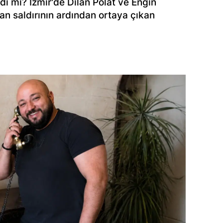
dı mı? İzmir'de Dilan Polat ve Engin
anan saldırının ardından ortaya çıkan