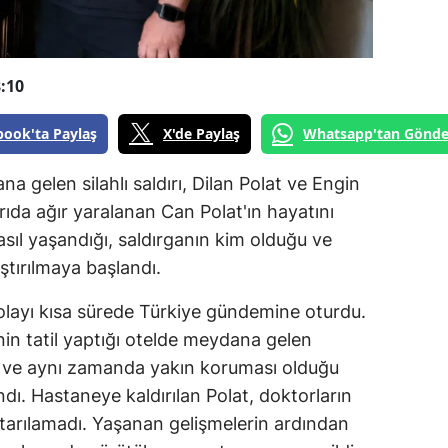
:10
book'ta Paylaş
X'de Paylaş
Whatsapp'tan Gönde
na gelen silahlı saldırı, Dilan Polat ve Engin
ırıda ağır yaralanan Can Polat'ın hayatını
asıl yaşandığı, saldırganın kim olduğu ve
tırılmaya başlandı.
ı olayı kısa sürede Türkiye gündemine oturdu.
inin tatil yaptığı otelde meydana gelen
ni ve aynı zamanda yakın koruması olduğu
ndı. Hastaneye kaldırılan Polat, doktorların
arılamadı. Yaşanan gelişmelerin ardından