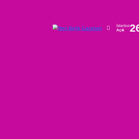
2
İstanbul
Açık