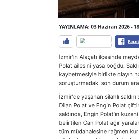
YAYINLAMA: 03 Haziran 2026 - 18
Face
İzmir'in Alaçatı ilçesinde meyda
Polat ailesini yasa boğdu. Sald
kaybetmesiyle birlikte olayın n
soruşturmadaki son durum araş
İzmir'de yaşanan silahlı saldır
Dilan Polat ve Engin Polat çift
saldırıda, Engin Polat'ın kuze
belirtilen Can Polat ağır yarala
tüm müdahalesine rağmen kurt