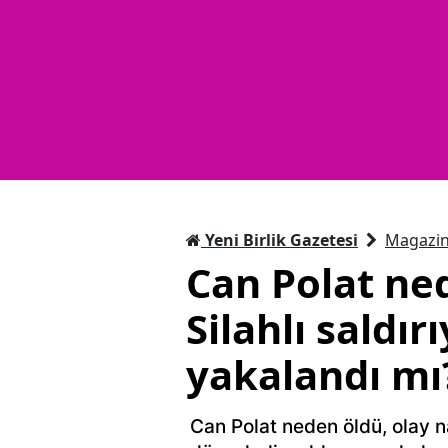
Yeni Birlik Gazetesi
Magazi
Can Polat ned
Silahlı saldır
yakalandı mı
Can Polat neden öldü, olay nas