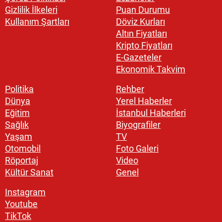
Gizlilik İlkeleri
Puan Durumu
Kullanım Şartları
Döviz Kurları
Altın Fiyatları
Kripto Fiyatları
E-Gazeteler
Ekonomik Takvim
Politika
Rehber
Dünya
Yerel Haberler
Eğitim
İstanbul Haberleri
Sağlık
Biyografiler
Yaşam
TV
Otomobil
Foto Galeri
Röportaj
Video
Kültür Sanat
Genel
Instagram
Youtube
TikTok