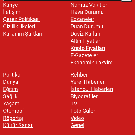
Künye
Namaz Vakitleri
İletişim
Hava Durumu
Çerez Politikası
Eczaneler
Gizlilik İlkeleri
Puan Durumu
Kullanım Şartları
Döviz Kurları
Altın Fiyatları
Kripto Fiyatları
E-Gazeteler
Ekonomik Takvim
Politika
Rehber
Dünya
Yerel Haberler
Eğitim
İstanbul Haberleri
Sağlık
Biyografiler
Yaşam
TV
Otomobil
Foto Galeri
Röportaj
Video
Kültür Sanat
Genel