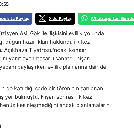
0:55
book'ta Paylaş
X'de Paylaş
Whatsapp'tan Gönde
zisyen Asil Gök ile ilişkisini evlilik yolunda
ğ, düğün hazırlıkları hakkında ilk kez
u Açıkhava Tiyatrosu'ndaki konseri
ını yanıtlayan başarılı sanatçı, nişan
ecanı paylaşırken evlilik planlarına dair de
in de katıldığı sade bir törenle nişanlanan
 yer bulmuştu. Nişan sonrası ilk kez
 henüz kesinleşmediğini ancak planlamaların
i