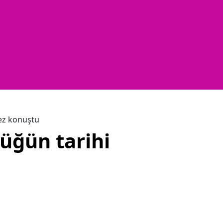
kez konuştu
Düğün tarihi