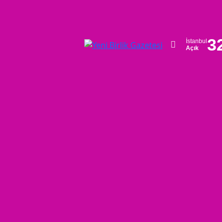
3
İstanbul
Açık