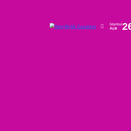
2
İstanbul
Açık