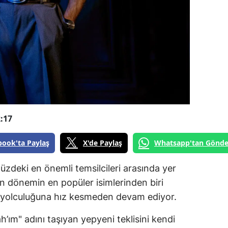
:17
book'ta Paylaş
X'de Paylaş
Whatsapp'tan Gönde
zdeki en önemli temsilcileri arasında yer
son dönemin en popüler isimlerinden biri
l yolculuğuna hız kesmeden devam ediyor.
ah’ım" adını taşıyan yepyeni teklisini kendi