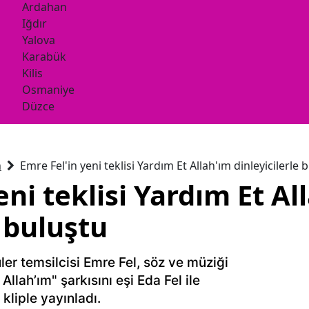
Ardahan
Iğdır
Yalova
Karabük
Kilis
Osmaniye
Düzce
n
Emre Fel'in yeni teklisi Yardım Et Allah'ım dinleyicilerle 
eni teklisi Yardım Et Al
e buluştu
er temsilcisi Emre Fel, söz ve müziği
Allah’ım" şarkısını eşi Eda Fel ile
 kliple yayınladı.