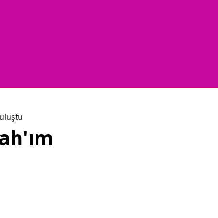
buluştu
lah'ım