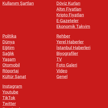
Kullanım Şartları
Döviz Kurları
Altın Fiyatları
Kripto Fiyatları
E-Gazeteler
Ekonomik Takvim
Politika
Rehber
Dünya
Yerel Haberler
Eğitim
İstanbul Haberleri
Sağlık
Biyografiler
Yaşam
TV
Otomobil
Foto Galeri
Röportaj
Video
Kültür Sanat
Genel
Instagram
Youtube
TikTok
Twitter