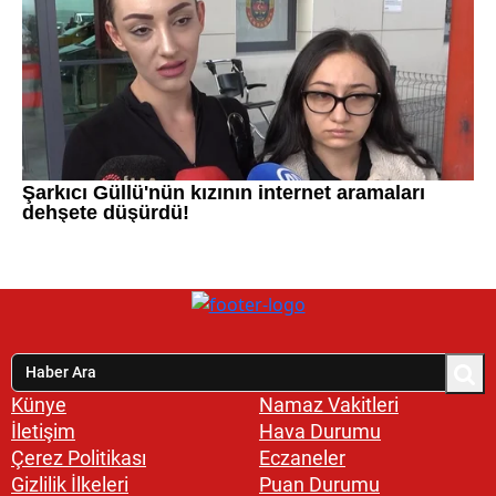
Künye
Namaz Vakitleri
İletişim
Hava Durumu
Çerez Politikası
Eczaneler
Gizlilik İlkeleri
Puan Durumu