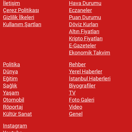
İletişim
Hava Durumu
Çerez Politikası
Eczaneler
Gizlilik İlkeleri
Puan Durumu
Kullanım Şartları
Döviz Kurları
Altın Fiyatları
Kripto Fiyatları
E-Gazeteler
Ekonomik Takvim
Politika
Rehber
Dünya
Yerel Haberler
Eğitim
İstanbul Haberleri
Sağlık
Biyografiler
Yaşam
TV
Otomobil
Foto Galeri
Röportaj
Video
Kültür Sanat
Genel
Instagram