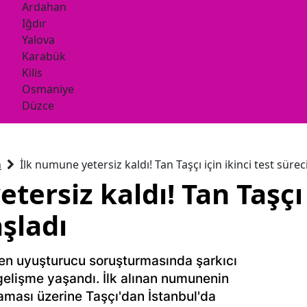
Ardahan
Iğdır
Yalova
Karabük
Kilis
Osmaniye
Düzce
n
İlk numune yetersiz kaldı! Tan Taşçı için ikinci test sürec
tersiz kaldı! Tan Taşçı 
aşladı
len uyuşturucu soruşturmasında şarkıcı
gelişme yaşandı. İlk alınan numunenin
aması üzerine Taşçı'dan İstanbul'da