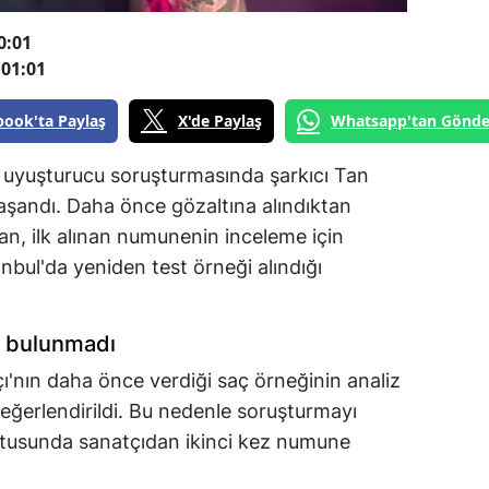
0:01
01:01
book'ta Paylaş
X'de Paylaş
Whatsapp'tan Gönde
n uyuşturucu soruşturmasında şarkıcı Tan
e yaşandı. Daha önce gözaltına alındıktan
an, ilk alınan numunenin inceleme için
nbul'da yeniden test örneği alındığı
li bulunmadı
çı'nın daha önce verdiği saç örneğinin analiz
değerlendirildi. Bu nedenle soruşturmayı
ultusunda sanatçıdan ikinci kez numune