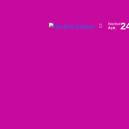
2
İstanbul
Açık