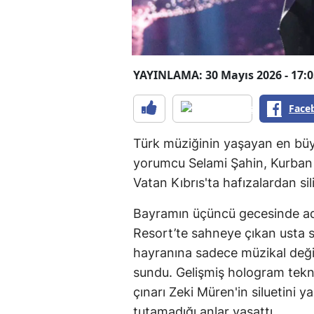
YAYINLAMA: 30 Mayıs 2026 - 17:0
Face
Türk müziğinin yaşayan en büy
yorumcu Selami Şahin, Kurban
Vatan Kıbrıs'ta hafızalardan si
Bayramın üçüncü gecesinde ad
Resort’te sahneye çıkan usta s
hayranına sadece müzikal değil
sundu. Gelişmiş hologram tekno
çınarı Zeki Müren'in siluetini y
tutamadığı anlar yaşattı.