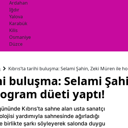
Ardahan
Iğdır
Yalova
Karabük
Kilis
Osmaniye
Düzce
n
Kıbrıs’ta tarihi buluşma: Selami Şahin, Zeki Müren ile h
ihi buluşma: Selami Şahi
logram düeti yaptı!
ününde Kıbrıs’ta sahne alan usta sanatçı
lojisi yardımıyla sahnesinde ağırladığı
e birlikte şarkı söyleyerek salonda duygu