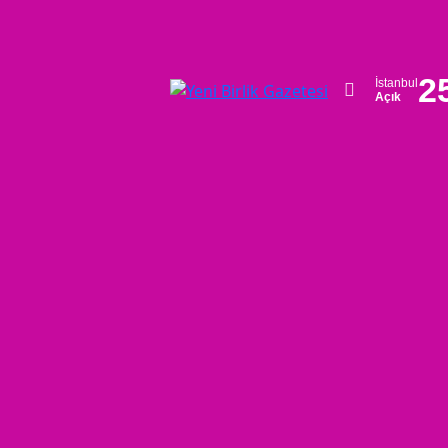
2
İstanbul
Açık