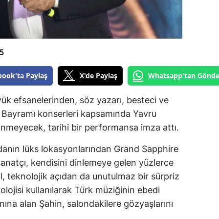
5
book'ta Paylaş
X'de Paylaş
Whatsapp'tan Gönde
ük efsanelerinden, söz yazarı, besteci ve
 Bayramı konserleri kapsamında Yavru
linmeyecek, tarihi bir performansa imza attı.
anın lüks lokasyonlarından Grand Sapphire
anatçı, kendisini dinlemeye gelen yüzlerce
, teknolojik açıdan da unutulmaz bir sürpriz
lojisi kullanılarak Türk müziğinin ebedi
anına alan Şahin, salondakilere gözyaşlarını