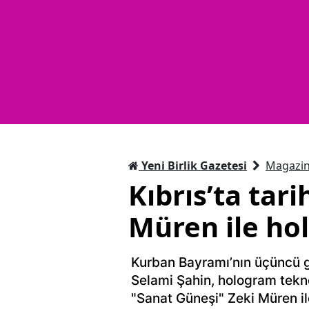
Yeni Birlik Gazetesi
Magazi
Kıbrıs’ta tar
Müren ile ho
Kurban Bayramı’nın üçüncü g
Selami Şahin, hologram tekno
"Sanat Güneşi" Zeki Müren il