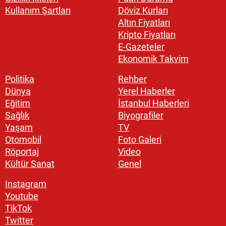
Kullanım Şartları
Döviz Kurları
Altın Fiyatları
Kripto Fiyatları
E-Gazeteler
Ekonomik Takvim
Politika
Rehber
Dünya
Yerel Haberler
Eğitim
İstanbul Haberleri
Sağlık
Biyografiler
Yaşam
TV
Otomobil
Foto Galeri
Röportaj
Video
Kültür Sanat
Genel
Instagram
Youtube
TikTok
Twitter