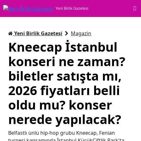
Yeni Birlik Gazetesi
Yeni Birlik Gazetesi
Magazin
Kneecap İstanbul
konseri ne zaman?
biletler satışta mı,
2026 fiyatları belli
oldu mu? konser
nerede yapılacak?
Belfastlı ünlü hip-hop grubu Kneecap, Fenian
turnesi kapsamında İstanbul KüçükÇiftlik Park'ta