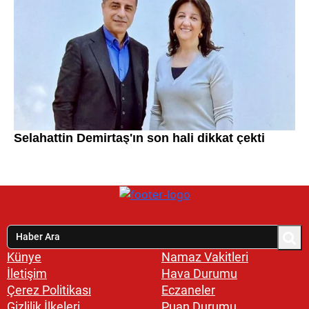
Künye
Namaz Vakitleri
İletişim
Hava Durumu
Çerez Politikası
Eczaneler
Gizlilik İlkeleri
Puan Durumu