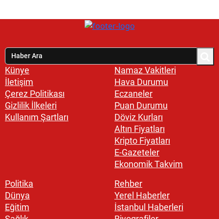
Künye
Namaz Vakitleri
İletişim
Hava Durumu
Çerez Politikası
Eczaneler
Gizlilik İlkeleri
Puan Durumu
Kullanım Şartları
Döviz Kurları
Altın Fiyatları
Kripto Fiyatları
E-Gazeteler
Ekonomik Takvim
Politika
Rehber
Dünya
Yerel Haberler
Eğitim
İstanbul Haberleri
Sağlık
Biyografiler