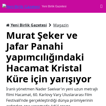
Yeni Birlik Gazetesi
Yeni Birlik Gazetesi
Magazin
Murat Şeker ve
Jafar Panahi
yapımcılığındaki
Hacamat Kristal
Küre için yarışıyor
İranlı yönetmen Nader Saeivar’ın yeni uzun metrajlı
filmi Hacamat, 60. Karlovy Vary Uluslararası Film
Festivali’nde gerçekleştirdiği dünya prömiyerinin
ardından ana yarışmada ödül arıyor.