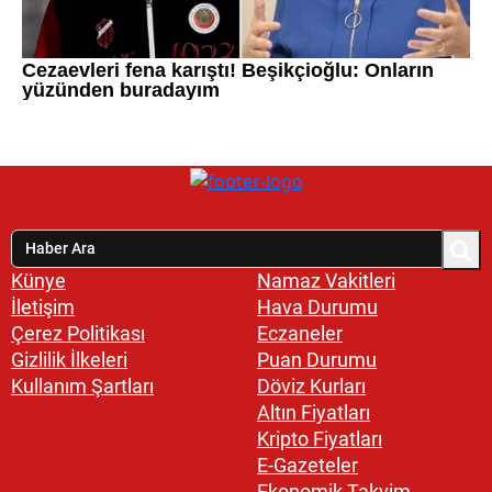
Künye
Namaz Vakitleri
İletişim
Hava Durumu
Çerez Politikası
Eczaneler
Gizlilik İlkeleri
Puan Durumu
Kullanım Şartları
Döviz Kurları
Altın Fiyatları
Kripto Fiyatları
E-Gazeteler
Ekonomik Takvim