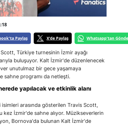
:18
book'ta Paylaş
X'de Paylaş
Whatsapp'tan Gönde
 Scott, Türkiye turnesinin İzmir ayağı
ıyla buluşuyor. Kalt İzmir'de düzenlenecek
sever unutulmaz bir gece yaşamaya
ve sahne programı da netleşti.
nerede yapılacak ve etkinlik alanı
isimleri arasında gösterilen Travis Scott,
u kez İzmir'de sahne alıyor. Müzikseverlerin
syon, Bornova'da bulunan Kalt İzmir'de