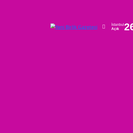
2
İstanbul
Açık