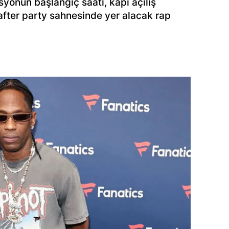
yonun başlangıç saati, kapı açılış
e after party sahnesinde yer alacak rap