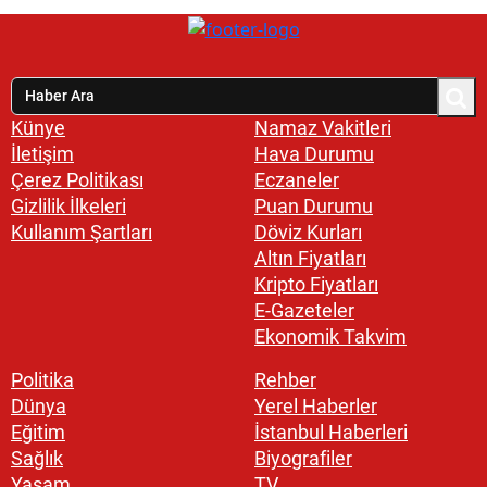
Künye
Namaz Vakitleri
İletişim
Hava Durumu
Çerez Politikası
Eczaneler
Gizlilik İlkeleri
Puan Durumu
Kullanım Şartları
Döviz Kurları
Altın Fiyatları
Kripto Fiyatları
E-Gazeteler
Ekonomik Takvim
Politika
Rehber
Dünya
Yerel Haberler
Eğitim
İstanbul Haberleri
Sağlık
Biyografiler
Yaşam
TV