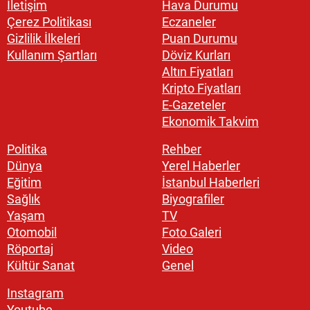
İletişim
Hava Durumu
Çerez Politikası
Eczaneler
Gizlilik İlkeleri
Puan Durumu
Kullanım Şartları
Döviz Kurları
Altın Fiyatları
Kripto Fiyatları
E-Gazeteler
Ekonomik Takvim
Politika
Rehber
Dünya
Yerel Haberler
Eğitim
İstanbul Haberleri
Sağlık
Biyografiler
Yaşam
TV
Otomobil
Foto Galeri
Röportaj
Video
Kültür Sanat
Genel
Instagram
Youtube