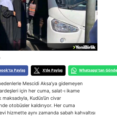
0
book'ta Paylaş
X'de Paylaş
Whatsapp'tan Gönde
i nedenlerle Mescidi Aksa’ya gidemeyen
 kardeşleri için her cuma, salat-ı ikame
 maksadıyla, Kudüs’ün civar
nde otobüsler kaldırıyor. Her cuma
nevi hizmette aynı zamanda sabah kahvaltısı