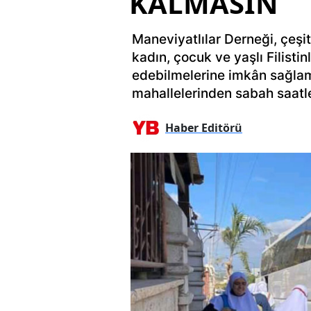
KALMASIN
Maneviyatlılar Derneği, çeşi
kadın, çocuk ve yaşlı Filistin
edebilmelerine imkân sağla
mahallelerinden sabah saatle
Haber Editörü