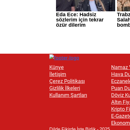
Künye
Namaz V
İletişim
Hava D
Çerez Politikası
Eczanel
Gizlilik İlkeleri
Puan D
Kullanım Şartları
Döviz Ku
Altın Fiy
Kripto Fi
E-Gazet
Ekonom
Dilde Fikirde İşte Birlik - 2025