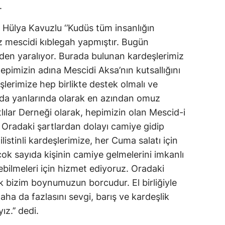
.
 Hülya Kavuzlu ‘’Kudüs tüm insanlığın
z mescidi kıblegah yapmıştır. Bugün
nden yaralıyor. Burada bulunan kardeşlerimiz
Hepimizin adına Mescidi Aksa’nın kutsallığını
eşlerimize hep birlikte destek olmalı ve
ında yanlarında olarak en azından omuz
lılar Derneği olarak, hepimizin olan Mescid-i
 Oradaki şartlardan dolayı camiye gidip
istinli kardeşlerimize, her Cuma salatı için
 çok sayıda kişinin camiye gelmelerini imkanlı
rebilmeleri için hizmet ediyoruz. Oradaki
 bizim boynumuzun borcudur. El birliğiyle
aha da fazlasını sevgi, barış ve kardeşlik
z.’’ dedi.