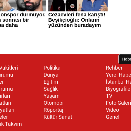
akitleri
Politika
Rehber
urumu
Dünya
Yerel Habe
er
Eğitim
İstanbul H
urumu
Sağlık
Biyografile
rları
Yaşam
TV
atları
Otomobil
Foto Galeri
yatları
Röportaj
Video
eler
Kültür Sanat
Genel
ik Takvim