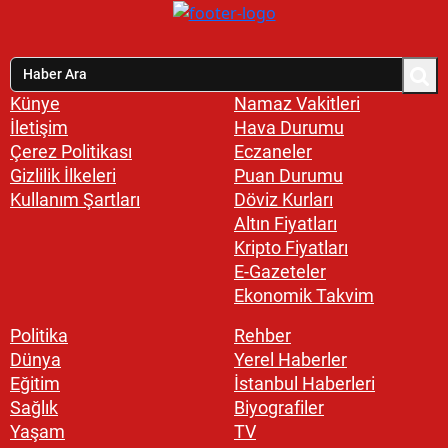
Künye
Namaz Vakitleri
İletişim
Hava Durumu
Çerez Politikası
Eczaneler
Gizlilik İlkeleri
Puan Durumu
Kullanım Şartları
Döviz Kurları
Altın Fiyatları
Kripto Fiyatları
E-Gazeteler
Ekonomik Takvim
Politika
Rehber
Dünya
Yerel Haberler
Eğitim
İstanbul Haberleri
Sağlık
Biyografiler
Yaşam
TV