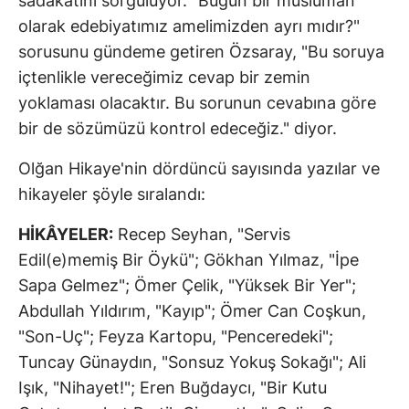
sadakatini sorguluyor. "Bugün bir müslüman
olarak edebiyatımız amelimizden ayrı mıdır?"
sorusunu gündeme getiren Özsaray, "Bu soruya
içtenlikle vereceğimiz cevap bir zemin
yoklaması olacaktır. Bu sorunun cevabına göre
bir de sözümüzü kontrol edeceğiz." diyor.
Olğan Hikaye'nin dördüncü sayısında yazılar ve
hikayeler şöyle sıralandı:
HİKÂYELER:
Recep Seyhan, "Servis
Edil(e)memiş Bir Öykü"; Gökhan Yılmaz, "İpe
Sapa Gelmez"; Ömer Çelik, "Yüksek Bir Yer";
Abdullah Yıldırım, "Kayıp"; Ömer Can Coşkun,
"Son-Uç"; Feyza Kartopu, "Penceredeki";
Tuncay Günaydın, "Sonsuz Yokuş Sokağı"; Ali
Işık, "Nihayet!"; Eren Buğdaycı, "Bir Kutu