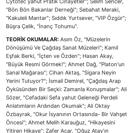
Cytotec yahut Pratik Cinayetler"; Selim Sencer,
"Bön Bön Bakanlar Derneği"; Sebahat Meraki,
"Kakuleli Mantar"; Sıddık Yurtsever, "VIP Özgür";
Büşra Çelik, "İnanç Tohumu".
TEORİK OKUMALAR:
Asım Öz, "Müzelerin
Dönüşümü Ve Çağdaş Sanat Müzeleri"; Kamil
Eşfak Berki, "İçten ve Özden"; Hasan Akay,
"Büyük Resmi Görmek!"; Ahmet Dağ, "Platon'un
Sanal Mağarası"; Cihan Aktaş, "Sigara Neyin
Yerini Tutuyor?"; İsmail Demirel, "Çağdaş Arap
Öyküsünden Bir Seçki: Zamanla Konuşmalar"; Ali
Sözer, "Cefadaki Sefa yahut Geleneği Perdeli
Anlatımların Ardından Okumak"; Ali Oktay
Özbayrak, "Okur İsyanının Ortasında- Bir Vahşet
Öncesi"; Ahmet Melih Karauğuz, "Hikayesini
Yitiren Hikaye"; Zafer Acar, "Oğuz Atay'ın