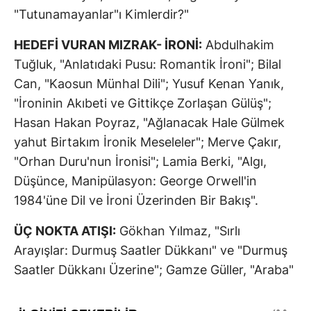
"Tutunamayanlar"ı Kimlerdir?"
HEDEFİ VURAN MIZRAK- İRONİ:
Abdulhakim
Tuğluk, "Anlatıdaki Pusu: Romantik İroni"; Bilal
Can, "Kaosun Münhal Dili"; Yusuf Kenan Yanık,
"İroninin Akıbeti ve Gittikçe Zorlaşan Gülüş";
Hasan Hakan Poyraz, "Ağlanacak Hale Gülmek
yahut Birtakım İronik Meseleler"; Merve Çakır,
"Orhan Duru'nun İronisi"; Lamia Berki, "Algı,
Düşünce, Manipülasyon: George Orwell'in
1984'üne Dil ve İroni Üzerinden Bir Bakış".
ÜÇ NOKTA ATIŞI:
Gökhan Yılmaz, "Sırlı
Arayışlar: Durmuş Saatler Dükkanı" ve "Durmuş
Saatler Dükkanı Üzerine"; Gamze Güller, "Araba"