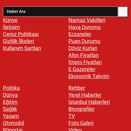
Künye
Namaz Vakitleri
İletişim
Hava Durumu
Çerez Politikası
Eczaneler
Gizlilik İlkeleri
Puan Durumu
Kullanım Şartları
Döviz Kurları
Altın Fiyatları
Kripto Fiyatları
E-Gazeteler
Ekonomik Takvim
Politika
Rehber
Dünya
Yerel Haberler
Eğitim
İstanbul Haberleri
Sağlık
Biyografiler
Yaşam
TV
Otomobil
Foto Galeri
Röportaj
Video