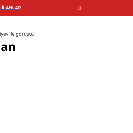
 İLANLAR
yev ile görüştü
can