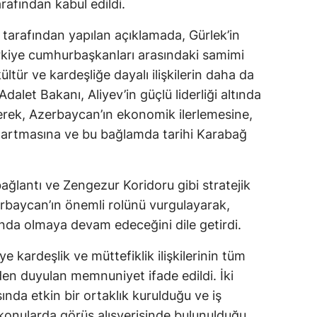
afından kabul edildi.
arafından yapılan açıklamada, Gürlek’in
iye cumhurbaşkanları arasındaki samimi
kültür ve kardeşliğe dayalı ilişkilerin daha da
i. Adalet Bakanı, Aliyev’in güçlü liderliği altında
terek, Azerbaycan’ın ekonomik ilerlemesine,
da artmasına ve bu bağlamda tarihi Karabağ
bağlantı ve Zengezur Koridoru gibi stratejik
rbaycan’ın önemli rolünü vurgulayarak,
nda olmaya devam edeceğini dile getirdi.
kardeşlik ve müttefiklik ilişkilerinin tüm
den duyulan memnuniyet ifade edildi. İki
ında etkin bir ortaklık kurulduğu ve iş
ili konularda görüş alışverişinde bulunulduğu