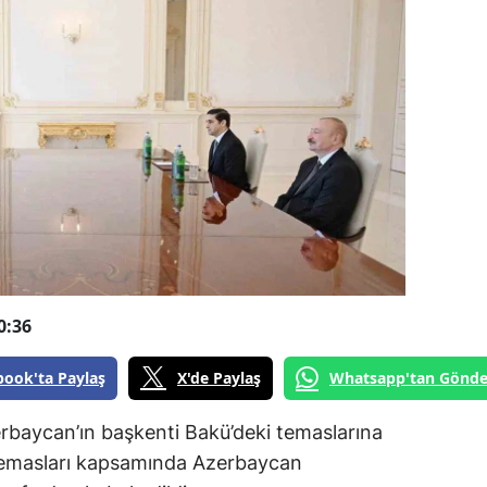
0:36
book'ta Paylaş
X'de Paylaş
Whatsapp'tan Gönde
rbaycan’ın başkenti Bakü’deki temaslarına
temasları kapsamında Azerbaycan