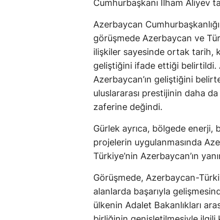
Cumhurbaşkanı İlham Aliyev tar
Azerbaycan Cumhurbaşkanlığı t
görüşmede Azerbaycan ve Türk
ilişkiler sayesinde ortak tarih, 
geliştiğini ifade ettiği belirtild
Azerbaycan’ın geliştiğini belir
uluslararası prestijinin daha 
zaferine değindi.
Gürlek ayrıca, bölgede enerji, 
projelerin uygulanmasında Aze
Türkiye’nin Azerbaycan’ın yanı
Görüşmede, Azerbaycan-Türkiye 
alanlarda başarıyla gelişmesin
ülkenin Adalet Bakanlıkları aras
birliğinin genişletilmesiyle ilg