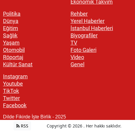
Ekonomik Takvim
Politika
Rehber
Dünya
Yerel Haberler
Eğitim
İstanbul Haberleri
Sağlık
Biyografiler
Yaşam
TV
Otomobil
Foto Galeri
Röportaj
Video
Kültür Sanat
Genel
Instagram
Youtube
TikTok
Twitter
Facebook
Dilde Fikirde İşte Birlik - 2025
RSS
Copyright © 2026 . Her hakkı saklıdır.