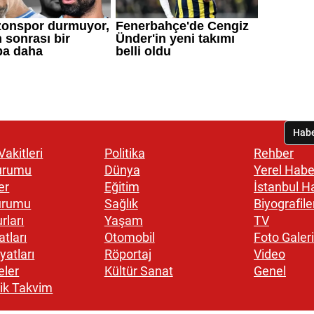
akitleri
Politika
Rehber
urumu
Dünya
Yerel Habe
er
Eğitim
İstanbul H
urumu
Sağlık
Biyografile
rları
Yaşam
TV
atları
Otomobil
Foto Galeri
yatları
Röportaj
Video
eler
Kültür Sanat
Genel
ik Takvim