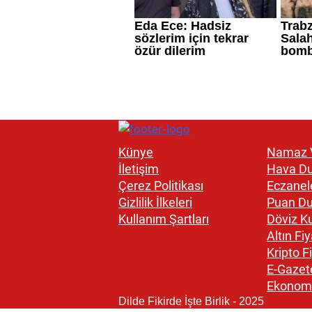
Künye
Namaz V
İletişim
Hava D
Çerez Politikası
Eczanel
Gizlilik İlkeleri
Puan D
Kullanım Şartları
Döviz Ku
Altın Fiy
Kripto Fi
E-Gazet
Ekonom
Dilde Fikirde İşte Birlik - 2025