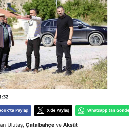
1:32
book'ta Paylaş
X'de Paylaş
Whatsapp'tan Gönde
an Ulutaş,
Çatalbahçe
ve
Aksüt