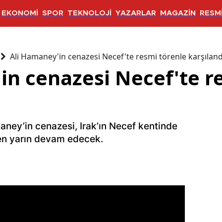
EKONOMİ
SPOR
TEKNOLOJİ
YAZARLAR
MAGAZİN
RESMİ
Ali Hamaney'in cenazesi Necef'te resmi törenle karşıland
in cenazesi Necef'te r
amaney’in cenazesi, Irak’ın Necef kentinde
ren yarın devam edecek.