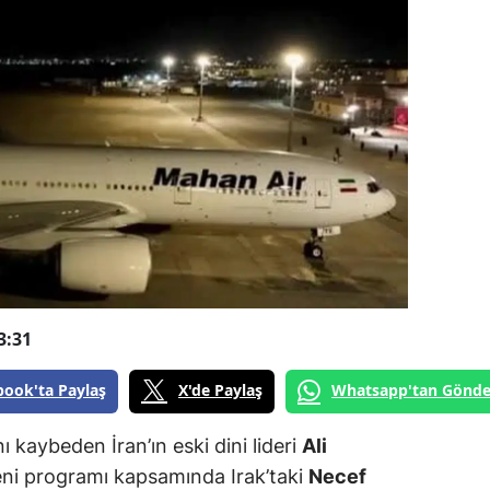
3:31
book'ta Paylaş
X'de Paylaş
Whatsapp'tan Gönde
nı kaybeden İran’ın eski dini lideri
Ali
reni programı kapsamında Irak’taki
Necef