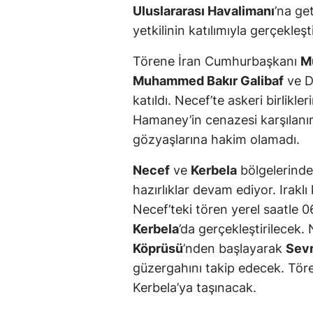
Uluslararası Havalimanı
’na get
yetkilinin katılımıyla gerçekleşti
Törene İran Cumhurbaşkanı
M
Muhammed Bakır Galibaf
ve D
katıldı. Necef’te askeri birlikle
Hamaney’in cenazesi karşılanırk
gözyaşlarına hakim olamadı.
Necef
ve
Kerbela
bölgelerinde
hazırlıklar devam ediyor. Iraklı
Necef’teki tören yerel saatle 0
Kerbela
’da gerçekleştirilecek.
Köprüsü
’nden başlayarak
Sevr
güzergahını takip edecek. Töre
Kerbela’ya taşınacak.