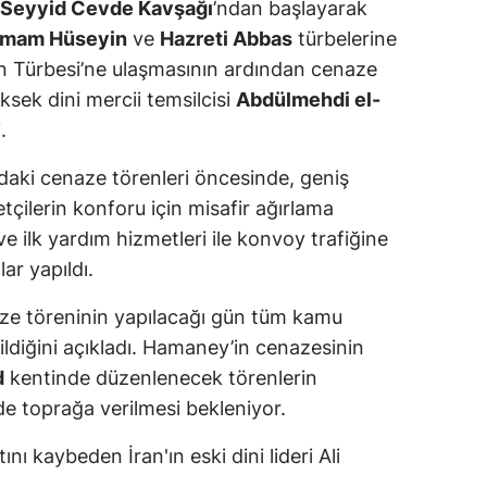
Seyyid Cevde Kavşağı
’ndan başlayarak
İmam Hüseyin
ve
Hazreti Abbas
türbelerine
n Türbesi’ne ulaşmasının ardından cenaze
üksek dini mercii temsilcisi
Abdülmehdi el-
.
daki cenaze törenleri öncesinde, geniş
etçilerin konforu için misafir ağırlama
 ve ilk yardım hizmetleri ile konvoy trafiğine
ar yapıldı.
aze töreninin yapılacağı gün tüm kamu
dildiğini açıkladı. Hamaney’in cenazesinin
d
kentinde düzenlenecek törenlerin
de toprağa verilmesi bekleniyor.