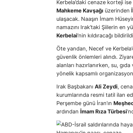
Kerbela’daki cenaze korteji ise
Mahkeme Kavşağı
üzerinden
ulaşacak. Naaşın İmam Hüseyi
namazını Irak’taki Şiilerin en y
Kerbelai
’nin kıldıracağı bildirildi
Öte yandan, Necef ve Kerbela’
güvenlik önlemleri alındı. Ziyar
alanları hazırlanırken, su, gıda
yönelik kapsamlı organizasyonl
Irak Başbakanı
Ali Zeydi
, cen
kurumlarında resmi tatil ilan e
Perşembe günü İran’ın
Meşhe
ardından
İmam Rıza Türbesi
’n