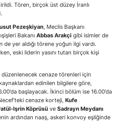
irildi. Tören, birçok üst düzey İranlı
.
usut Pezeşkiyan
, Meclis Başkanı
ışişleri Bakanı
Abbas Arakçi
gibi isimler de
rin de yer aldığı törene yoğun ilgi vardı.
en, eski liderin yasını tutan birçok kişi
 düzenlenecek cenaze törenleri için
 kaynaklardan edinilen bilgilere göre,
6.00’da başlayacak. İkinci bölüm ise 16.00’da
 Necef’teki cenaze korteji,
Kufe
atül-Işrin Köprüsü
ve
Sadrayn Meydanı
nin ardından naaş, askeri konvoy eşliğinde