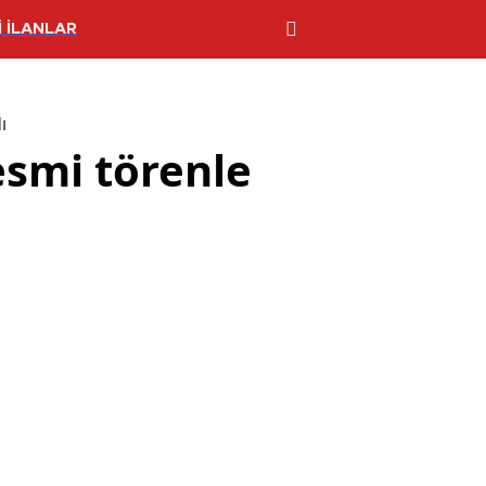
 İLANLAR
ı
esmi törenle