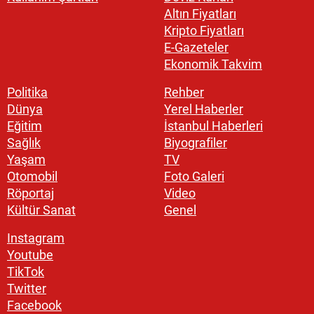
Altın Fiyatları
Kripto Fiyatları
E-Gazeteler
Ekonomik Takvim
Politika
Rehber
Dünya
Yerel Haberler
Eğitim
İstanbul Haberleri
Sağlık
Biyografiler
Yaşam
TV
Otomobil
Foto Galeri
Röportaj
Video
Kültür Sanat
Genel
Instagram
Youtube
TikTok
Twitter
Facebook