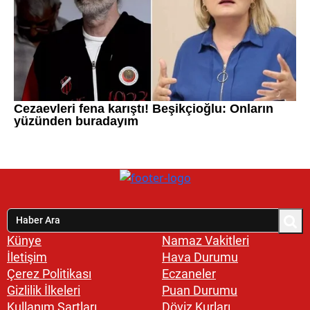
Künye
Namaz Vakitleri
İletişim
Hava Durumu
Çerez Politikası
Eczaneler
Gizlilik İlkeleri
Puan Durumu
Kullanım Şartları
Döviz Kurları