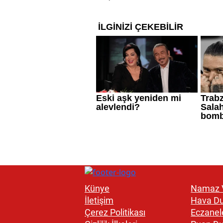
Künye
Namaz V
İletişim
Hava D
Çerez Politikası
Eczanel