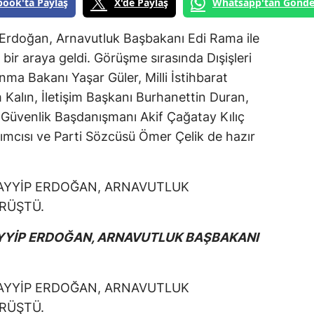
book'ta Paylaş
X'de Paylaş
Whatsapp'tan Gönde
rdoğan, Arnavutluk Başbakanı Edi Rama ile
bir araya geldi. Görüşme sırasında Dışişleri
nma Bakanı Yaşar Güler, Milli İstihbarat
 Kalın, İletişim Başkanı Burhanettin Duran,
 Güvenlik Başdanışmanı Akif Çağatay Kılıç
ımcısı ve Parti Sözcüsü Ömer Çelik de hazır
YİP ERDOĞAN, ARNAVUTLUK BAŞBAKANI