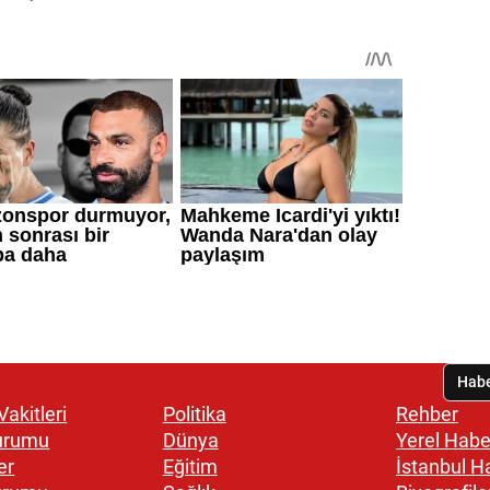
akitleri
Politika
Rehber
urumu
Dünya
Yerel Habe
er
Eğitim
İstanbul H