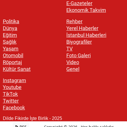
E-Gazeteler
Ekonomik Takvim
Politika
Rehber
Dünya
Yerel Haberler
Eğitim
İstanbul Haberleri
Sağlık
Biyografiler
Yaşam
TV
Otomobil
Foto Galeri
Röportaj
Video
Kültür Sanat
Genel
Instagram
Youtube
TikTok
Twitter
Facebook
Dilde Fikirde İşte Birlik - 2025
RSS
Copyright © 2026 . Her hakkı saklıdır.