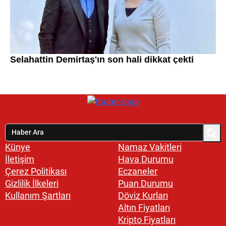
Künye
Namaz Vakitleri
İletişim
Hava Durumu
Çerez Politikası
Eczaneler
Gizlilik İlkeleri
Puan Durumu
Kullanım Şartları
Döviz Kurları
Altın Fiyatları
Kripto Fiyatları