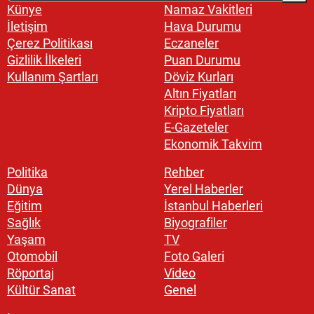
Künye
Namaz Vakitleri
İletişim
Hava Durumu
Çerez Politikası
Eczaneler
Gizlilik İlkeleri
Puan Durumu
Kullanım Şartları
Döviz Kurları
Altın Fiyatları
Kripto Fiyatları
E-Gazeteler
Ekonomik Takvim
Politika
Rehber
Dünya
Yerel Haberler
Eğitim
İstanbul Haberleri
Sağlık
Biyografiler
Yaşam
TV
Otomobil
Foto Galeri
Röportaj
Video
Kültür Sanat
Genel