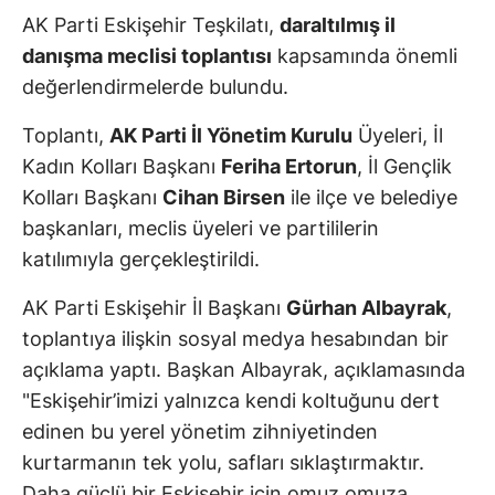
AK Parti Eskişehir Teşkilatı,
daraltılmış il
danışma meclisi toplantısı
kapsamında önemli
değerlendirmelerde bulundu.
Toplantı,
AK Parti İl Yönetim Kurulu
Üyeleri, İl
Kadın Kolları Başkanı
Feriha Ertorun
, İl Gençlik
Kolları Başkanı
Cihan Birsen
ile ilçe ve belediye
başkanları, meclis üyeleri ve partililerin
katılımıyla gerçekleştirildi.
AK Parti Eskişehir İl Başkanı
Gürhan Albayrak
,
toplantıya ilişkin sosyal medya hesabından bir
açıklama yaptı. Başkan Albayrak, açıklamasında
"Eskişehir’imizi yalnızca kendi koltuğunu dert
edinen bu yerel yönetim zihniyetinden
kurtarmanın tek yolu, safları sıklaştırmaktır.
Daha güçlü bir Eskişehir için omuz omuza