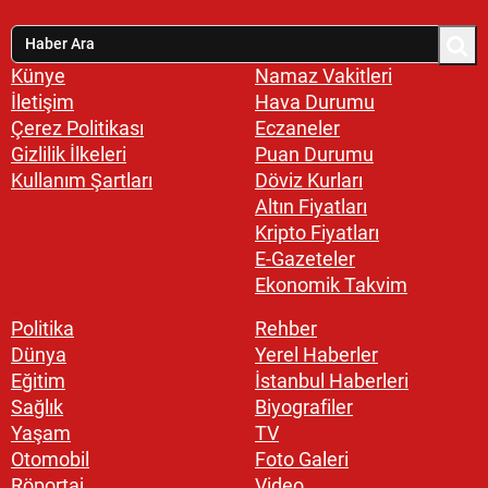
Künye
Namaz Vakitleri
İletişim
Hava Durumu
Çerez Politikası
Eczaneler
Gizlilik İlkeleri
Puan Durumu
Kullanım Şartları
Döviz Kurları
Altın Fiyatları
Kripto Fiyatları
E-Gazeteler
Ekonomik Takvim
Politika
Rehber
Dünya
Yerel Haberler
Eğitim
İstanbul Haberleri
Sağlık
Biyografiler
Yaşam
TV
Otomobil
Foto Galeri
Röportaj
Video