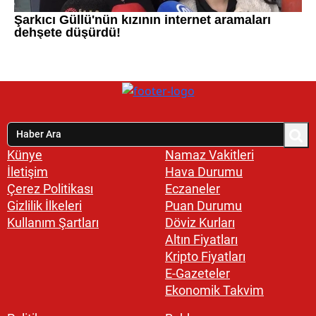
Künye
Namaz Vakitleri
İletişim
Hava Durumu
Çerez Politikası
Eczaneler
Gizlilik İlkeleri
Puan Durumu
Kullanım Şartları
Döviz Kurları
Altın Fiyatları
Kripto Fiyatları
E-Gazeteler
Ekonomik Takvim