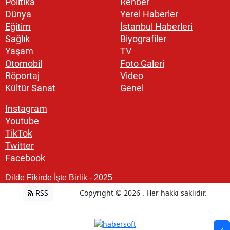
Politika
Rehber
Dünya
Yerel Haberler
Eğitim
İstanbul Haberleri
Sağlık
Biyografiler
Yaşam
TV
Otomobil
Foto Galeri
Röportaj
Video
Kültür Sanat
Genel
Instagram
Youtube
TikTok
Twitter
Facebook
Dilde Fikirde İşte Birlik - 2025
RSS
Copyright © 2026 . Her hakkı saklıdır.